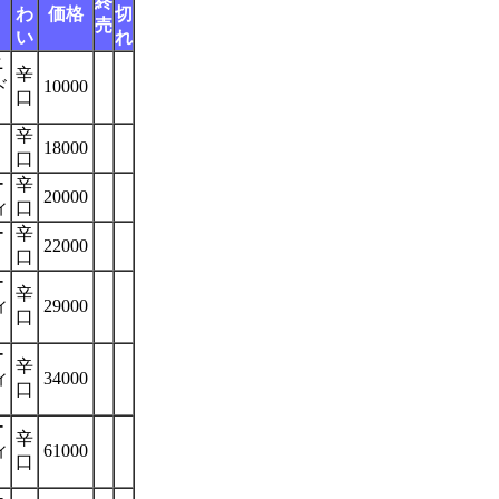
終
わ
価格
切
売
い
れ
ニ
辛
ド
10000
口
辛
18000
口
ー
辛
20000
ィ
口
ー
辛
22000
口
ー
辛
ィ
29000
口
ー
辛
ィ
34000
口
ー
辛
ィ
61000
口