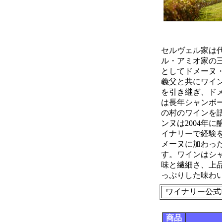
セルヴェル家は
ル・アミオ家の三
としてドメーヌ
義父と共にワイン
を引き継ぎ、ド
は長年シャンボ
の村のワインを
ンヌは2004年
イナリーで経験を
メーヌに加わっ
す。ワインはシ
味と繊細さ、上
っぷりした味わ
ワイナリー公式
商品