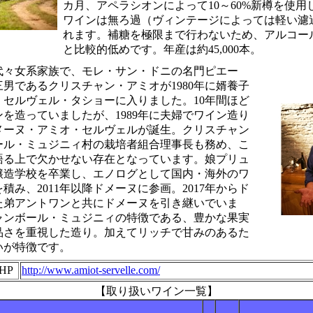
カ月、アペラシオンによって10～60%新樽を使用
ワインは無ろ過（ヴィンテージによっては軽い濾
れます。補糖を極限まで行わないため、アルコール
と比較的低めです。年産は約45,000本。
代々女系家族で、モレ・サン・ドニの名門ピエー
男であるクリスチャン・アミオが1980年に婿養子
・セルヴェル・タショーに入りました。10年間ほど
を造っていましたが、1989年に夫婦でワイン造り
メーヌ・アミオ・セルヴェルが誕生。クリスチャン
ール・ミュジニィ村の栽培者組合理事長も務め、こ
語る上で欠かせない存在となっています。娘プリュ
に醸造学校を卒業し、エノログとして国内・海外のワ
積み、2011年以降ドメーヌに参画。2017年からド
た弟アントワンと共にドメーヌを引き継いでいま
ャンボール・ミュジニィの特徴である、豊かな果実
品さを重視した造り。加えてリッチで甘みのあるた
いが特徴です。
HP
http://www.amiot-servelle.com/
【取り扱いワイン一覧】