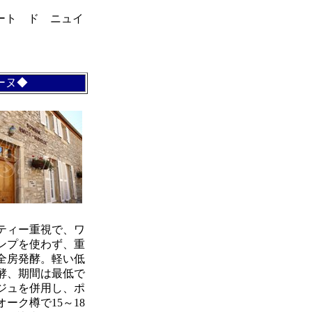
ート ド ニュイ
ーヌ◆
リティー重視で、ワ
ンプを使わず、重
全房発酵。軽い低
酵、期間は最低で
ジュを併用し、ポ
ーク樽で15～18