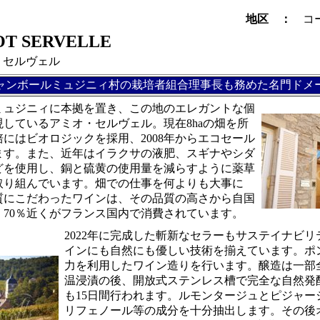
地区 ：
コ
OT SERVELLE
 セルヴェル
ャンボールミュジニィ村の栽培者組合理事長も務めた名門ドメ
ミュジニィに本拠を置き、この地のエレガントな個
しているアミオ・セルヴェル。現在8haの畑を所
にはビオロジックを採用、2008年からエコセール
ます。また、近年はイラクサの液肥、スギナやシダ
どを使用し、銅と硫黄の使用量を減らすように薬草
取り組んでいます。畑での仕事を何よりも大事に
質にこだわったワインは、その品質の高さから自国
、70％近くがフランス国内で消費されています。
2022年に完成した斬新なセラーもサステイナビ
インにも自然にも優しい技術を揃えています。ポ
力を利用したワイン造りを行います。醸造は一部
温浸漬の後、開放式ステンレス槽で完全な自然発
も15日間行われます。ルモンタージュとピジャー
リフェノール等の成分を十分抽出します。その後オ