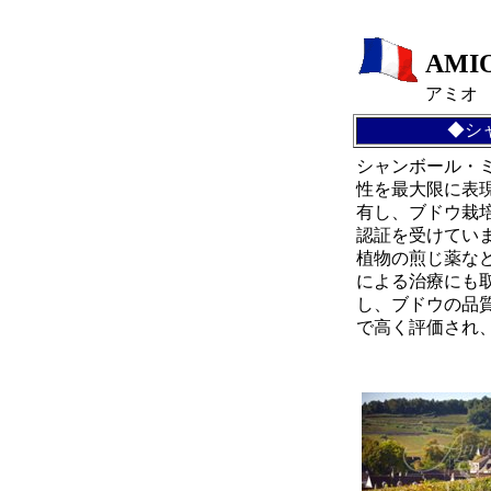
AMI
アミオ
◆シ
シャンボール・
性を最大限に表現
有し、ブドウ栽培
認証を受けてい
植物の煎じ薬な
による治療にも
し、ブドウの品
で高く評価され