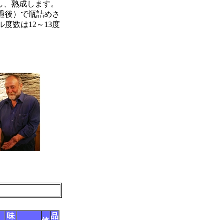
し、熟成します。
過後）で瓶詰めさ
度数は12～13度
味
品