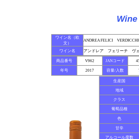
Wine 
ワイン名（欧
ANDREA FELICI VERDICCHI
文）
ワイン名
アンドレア フェリーチ ヴ
商品番号
V962
JANコード
4
年号
2017
容量/入数
生産国
地域
クラス
葡萄品種
色
甘辛
アルコール度数