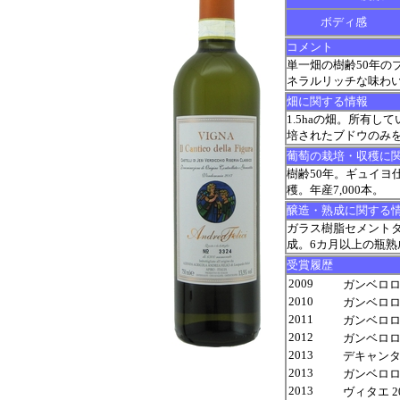
ボディ感
コメント
単一畑の樹齢50年の
ネラルリッチな味わ
畑に関する情報
1.5haの畑。所有
培されたブドウのみを
葡萄の栽培・収穫に
樹齢50年。ギュイヨ
穫。年産7,000本。
醸造・熟成に関する
ガラス樹脂セメントタ
成。6カ月以上の瓶熟
受賞履歴
2009
ガンベロロッ
2010
ガンベロロッ
2011
ガンベロロッ
2012
ガンベロロッ
2013
デキャンター 94
2013
ガンベロロッ
2013
ヴィタエ 201