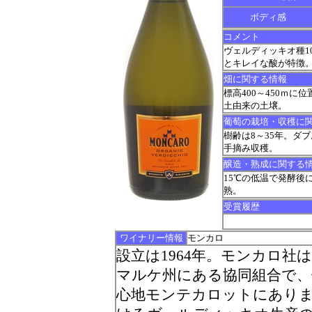
ボディ感
コメント
ヴェルディッキオ種1
とキレイな酸が特徴
畑に関する情報
標高400～450ｍ
土由来の土壌。
葡萄の栽培・収穫に
樹齢は8～35年。ダブ
手摘み収穫。
醸造・熟成に関する
15℃の低温で発酵後
熟。
受賞履歴
ワイナリー情報
モンカロ
設立は1964年。モンカロ
マルケ州にある協同組合で、
心地モンテカロットにあり