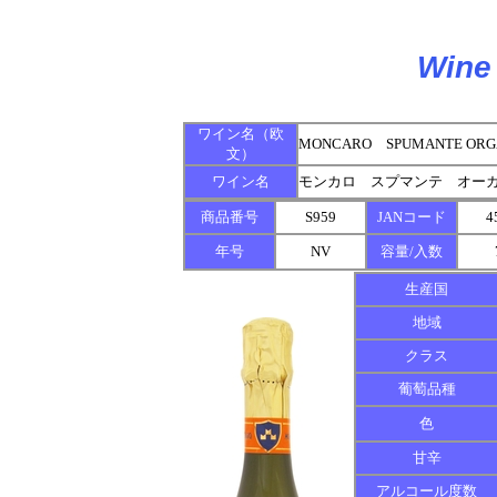
Wine 
ワイン名（欧
MONCARO SPUMANTE ORGA
文）
ワイン名
モンカロ スプマンテ オー
商品番号
S959
JANコード
4
年号
NV
容量/入数
生産国
地域
クラス
葡萄品種
色
甘辛
アルコール度数