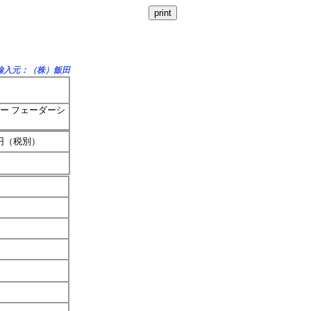
輸入元：（株）飯田
ー フェーダーシ
0円（税別）