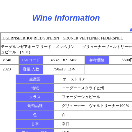
Wine Information
TEGERNSEERHOF RIED SUPERIN GRUNER VELTLINER FEDERSPIEL
テーゲルンゼアホーフ リード ズッペリン グリューナーヴェルトリーナ
ュピール (ＳＣ)
V740
JANコード
4532118217408
参考価格
550
2023
容量/入数
750ml／12本
生産国
オーストリア
地域
ニーダーエスタライヒ州
クラス
フェーダーシュピール
葡萄品種
グリューナー ヴェルトリーナー100％
色
白
甘辛
辛口