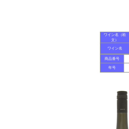
ワイン名（欧
文）
ワイン名
商品番号
年号