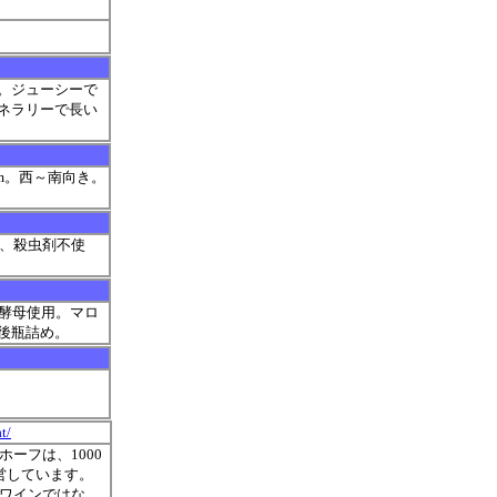
。ジューシーで
ネラリーで長い
5m。西～南向き。
草剤、殺虫剤不使
然酵母使用。マロ
後瓶詰め。
t/
ーフは、1000
営しています。
ワインではな