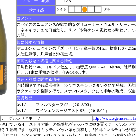
アルコール度数
12.5
ボディ感
コメント
スパイスのニュアンスが魅力的なグリューナー・ヴェルトリーナー
エネルギッシュな口当たり。リンゴや洋ナシを思わせる味わい。ミ
余韻。
畑に関する情報
デュルンシュタインの「ズッペリン」単一畑の1ha。標高196～21
大陸性気候。片麻岩と沖積土壌。
葡萄の栽培・収穫に関する情報
平均樹齢35年。コルドン仕立て。植密度3,000～4,000本/ha。除
用。9月末に手摘み収穫。年産10,000本。
醸造・熟成に関する情報
24時間までの低温浸漬後、23℃でステンレスタンクにて発酵。天
ラクティック発酵を行う。ステンレスタンクにて半年の熟成。ろ過
受賞履歴
2017
ファルスタッフ 92pt ( 2018/06 )
2017
ワインエンスージアスト 92pt ( 2018/09 )
テーゲルンゼアホーフ
http://www.tegernseerhof.a
定されているオーストリア随一の銘醸地ヴァッハウに拠を置くテーゲルンゼアホ
誇る生産者です。現在はミッテルバッハ家が所有し、5代目のマルティンが運
た自社クローンからマサルセレクションを行い、糖度やアルコール度数の高い