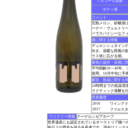
アルコール度数
ボディ感
コメント
完熟メロン、砂糖漬
ーナー・ヴェルトリ
ーでスパイシーなフ
畑に関する情報
デュルンシュタインの「
向き。温暖な西風の
ラス状に広がる畑。
葡萄の栽培・収穫に
平均樹齢30～40年。コ
使用。10月中旬に手摘
醸造・熟成に関する
24時間までの低温浸
ラクティック発酵を
受賞履歴
2016
ワインアドヴォ
2017
ファルスタッフ 
ワイナリー情報
テーゲルンゼアホーフ
世界遺産にも認定されているオーストリア随一の
年以上の歴史を誇る生産者です。現在はミッテ