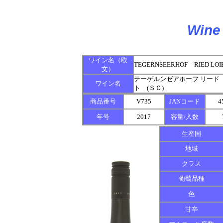
Wine 
ワイン名（欧
TEGERNSEERHOF RIED LOI
文）
テーゲルンゼアホーフ リード
ワイン名
ト (ＳＣ)
商品番号
V735
JANコード
4
年号
2017
容量/入数
生産国
地域
クラス
葡萄品種
色
甘辛