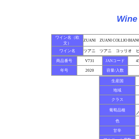
Wine 
ワイン名（欧
ZUANI ZUANI COLLIO BIAN
文）
ワイン名
ツアニ ツアニ コッリオ 
商品番号
V731
JANコード
4
年号
2020
容量/入数
生産国
地域
クラス
葡萄品種
色
甘辛