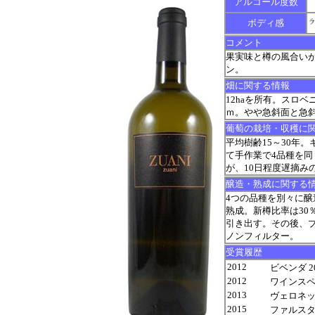
アルコール度数
ボディ感
コメント
果実味と樽の風合い
ン。
畑に関する情報
12haを所有。スロ
ｍ。やや急斜面と急
葡萄の栽培・収穫に
平均樹齢15～30年。
て手作業で4品種を
が、10日程度遅摘みの
醸造・熟成に関する
4つの品種を別々に醸
熟成。新樽比率は30
引き出す。その後、ブ
ノンフィルター。
受賞履歴
2012
ビベンダ 20
2012
ワインスペクテ
2013
ヴェロネッリ 
2015
ファルスタッフ 