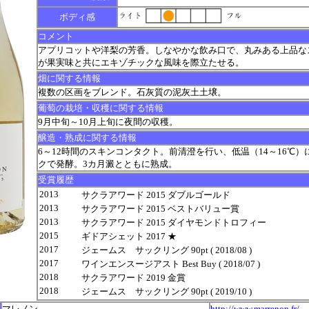
ボディ感
コメント
アプリコットや洋梨の芳香。しなやかな飲み口で、丸みある上品な
が果実味と共にエキゾチックな風味を際立たせる。
畑に関する情報
複数の区画をブレンド。石灰質の泥灰土土壌。
葡萄の栽培・収穫に関する情報
9月中旬～10月上旬に夜間の収穫。
醸造・熟成に関する情報
6～12時間のスキンコンタクト。前清澄を行い、低温（14～16℃
クで発酵。3カ月澱とともに熟成。
受賞履歴
2013
サクラアワード 2015 ダブルゴールド
2013
サクラアワード 2015 ベストバリュー賞
2013
サクラアワード 2015 ダイヤモンドトロフィー
2015
ギドアシェット 2017 ★
2017
ジェームス サックリング 90pt ( 2018/08 )
2017
ワインエンスージアスト Best Buy ( 2018/07 )
2018
サクラアワード 2019 金賞
2018
ジェームス サックリング 90pt ( 2019/10 )
マレノン
http://www.marrenon.fr/