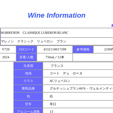
Wine Information
MARRENON CLASSIQUE LUBERON BLANC
マレノン クラシック リュベロン ブラン
V729
JANコード
4532118017299
参考価格
210
2024
容量/入数
750ml／12本
生産国
フランス
地域
コート デュ ローヌ
クラス
ACリュベロン
葡萄品種
グルナッシュブラン60％・ヴェルメンティー
色
白
甘辛
辛口
アルコール度数
13