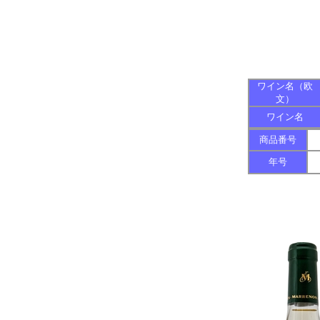
ワイン名（欧
文）
ワイン名
商品番号
年号