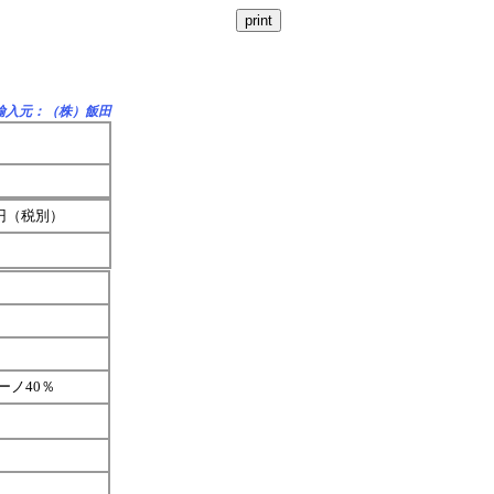
輸入元：（株）飯田
0円（税別）
ノ40％