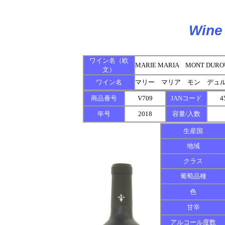
Wine 
ワイン名（欧
MARIE MARIA MONT DURO
文）
ワイン名
マリー マリア モン デュ
商品番号
V709
JANコード
4
年号
2018
容量/入数
生産国
地域
クラス
葡萄品種
色
甘辛
アルコール度数