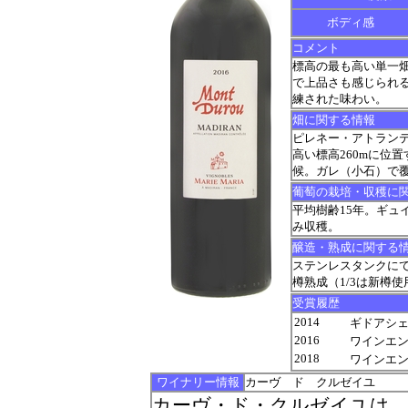
ボディ感
コメント
標高の最も高い単一
で上品さも感じられ
練された味わい。
畑に関する情報
ピレネー・アトランテ
高い標高260mに位
候。ガレ（小石）で
葡萄の栽培・収穫に
平均樹齢15年。ギュイヨ
み収穫。
醸造・熟成に関する
ステンレスタンクにて
樽熟成（1/3は新樽使
受賞履歴
2014
ギドアシェッ
2016
ワインエンスー
2018
ワインエンスージ
ワイナリー情報
カーヴ ド クルゼイユ
カーヴ・ド・クルゼイユは