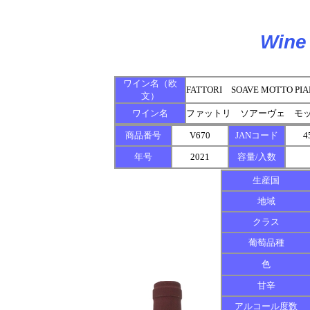
Wine 
ワイン名（欧
FATTORI SOAVE MOTTO PIA
文）
ワイン名
ファットリ ソアーヴェ モ
商品番号
V670
JANコード
4
年号
2021
容量/入数
生産国
地域
クラス
葡萄品種
色
甘辛
アルコール度数