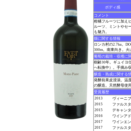
ボディ感
コメント
柑橘フルーツに加え
ルーツ、ミントやセ
も魅力。
畑に関する情報
ロンカ村の2.7ha。
300m。南東向き。
葡萄の栽培・収穫に
樹齢30年。ギュイヨ仕立
へ転換中）。手摘み収
醸造・熟成に関する
発酵前果皮浸漬。温度
の醸造。天然酵母使
受賞履歴
2013
ヴィーニブ
2015
ファルスタッフ 
2015
デキャンター
2016
ワインアドヴォ
2017
ワインエンスー
2017
ファルスタッフ 