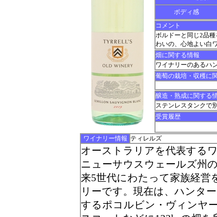
ボディ感
コメント
ボルドーと同じ2品
わいの、心地よい白
畑に関する情報
ワイナリーのあるハ
葡萄の栽培・収穫に
醸造・熟成に関する
ステンレスタンクで
受賞履歴
ワイナリー情報
ティレルズ
オーストラリアを代表する
ニューサウスウェールズ州の
来5世代にわたって家族経営
リーです。現在は、ハンタ
するポコルビン・ヴィンヤ