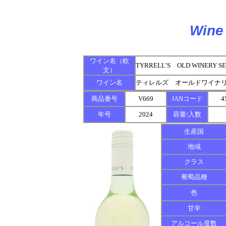
Wine 
ワイン名（欧
TYRRELL’S OLD WINERY S
文）
ワイン名
ティレルズ オールドワイナリ
商品番号
V669
JANコード
4
年号
2024
容量/入数
生産国
地域
クラス
葡萄品種
色
甘辛
アルコール度数