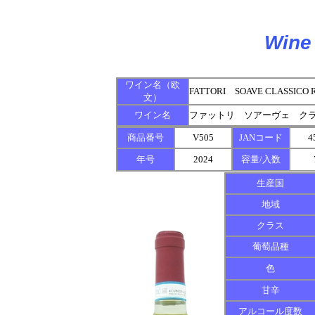
Wine 
ワイン名（欧
FATTORI SOAVE CLASSICO 
文）
ワイン名
ファットリ ソアーヴェ ク
商品番号
V505
JANコード
4
年号
2024
容量/入数
生産国
地域
クラス
葡萄品種
色
甘辛
アルコール度数