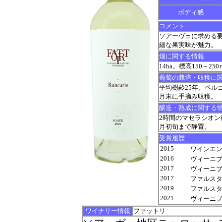
ボディ感
コメント
ソアーヴェに求める
細な果実味が魅力。
畑に関する情報
14ha。標高150～2
葡萄の栽培・収穫に
平均樹齢25年。ペルゴ
月末に手摘み収穫。
醸造・熟成に関する
2時間のマセラシオン
月初旬まで静置。
受賞履歴
2015
ワインエンスージ
2016
ヴィーニブ
2017
ヴィーニブ
2017
ファルスタッフ 
2019
ファルスタッフ 
2021
ヴィーニブ
ワイナリー情報
ファットリ