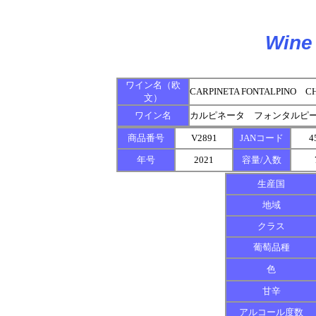
Wine 
ワイン名（欧
CARPINETA FONTALPINO CH
文）
ワイン名
カルピネータ フォンタルピ
商品番号
V2891
JANコード
4
年号
2021
容量/入数
生産国
地域
クラス
葡萄品種
色
甘辛
アルコール度数