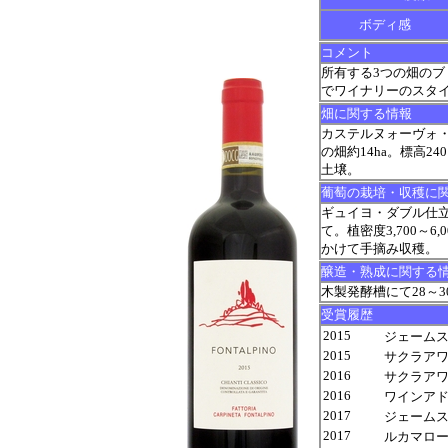
ボディ感
コメント
所有する3つの畑の
でワイナリーのスタ
畑に関する情報
カステルヌォーヴォ
の畑約14ha。標高2
土壌。
葡萄の栽培・収穫に
ギュイヨ・ダブル仕立
て。植密度3,700～6
かけて手摘み収穫。
醸造・熟成に関する
木製発酵槽にて28～
受賞履歴
2015
ジェームス サ
2015
サクラアワ
2016
サクラアワー
2016
ワインアドヴォ
2017
ジェームス サ
2017
ルカマローニ 9