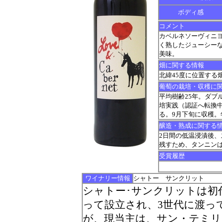
ボディ感
コメント
カベルネソーヴィニ
く熟したジューシー
美味。
畑に関する情報
北緯45度に位置する
葡萄の栽培・収穫に
平均樹齢25年。ダブル・
培実践（認証へ転換
る。9月下旬に収穫。年
醸造・熟成に関する
2日間の低温浸漬後、
残すため、タンニンは
受賞履歴
ワイナリー情報
シャトー サンクリット
シャトー･サンクリットは初
って設立され、3世代に渡っ
が、現当主は、サン・テミ