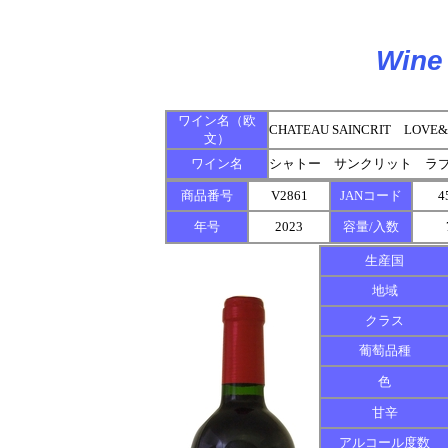
Wine 
ワイン名（欧
CHATEAU SAINCRIT LOVE
文）
ワイン名
シャトー サンクリット ラ
商品番号
V2861
JANコード
4
年号
2023
容量/入数
生産国
地域
クラス
葡萄品種
色
甘辛
アルコール度数