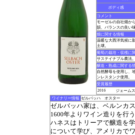
ボディ感
コメント
モーゼルの自社畑か
韻、バランスの良い
畑に関する情報
温暖な大西洋気候に
土壌。
葡萄の栽培・収穫に
サステイナブル農法
醸造・熟成に関する
自然酵母を使用し、地
ンレスタンク使用。
受賞履歴
2016
ジェームス サ
ワイナリー情報
ゼルバッハ オスター
ゼルバッハ家は、ベルンカ
1600年よりワイン造りを
ハネスはトリーアで醸造を
について学び、アメリカで