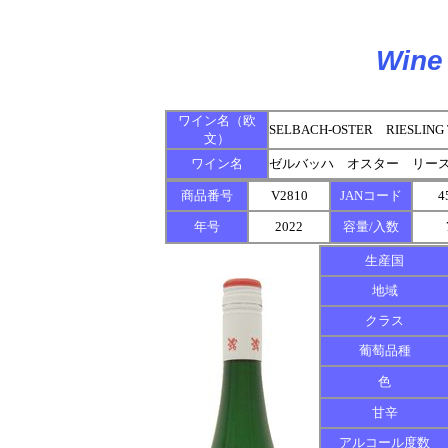
Wine 
ワイン名（欧
SELBACH-OSTER RIESLING
文）
ワイン名
ゼルバッハ オスター リース
商品番号
V2810
JANコード
4
年号
2022
容量/入数
生産国
地域
クラス
葡萄品種
色
甘辛
アルコール度数