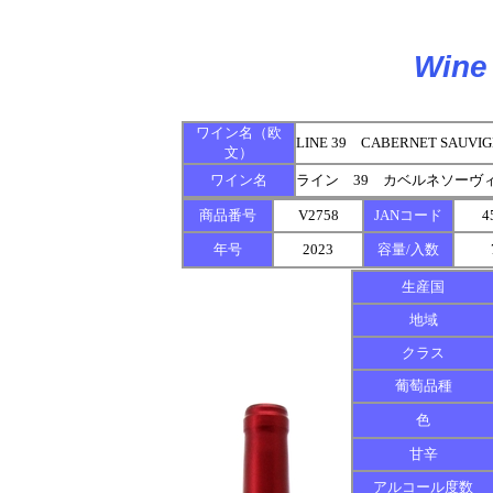
Wine 
ワイン名（欧
LINE 39 CABERNET SAUVI
文）
ワイン名
ライン 39 カベルネソーヴ
商品番号
V2758
JANコード
4
年号
2023
容量/入数
生産国
地域
クラス
葡萄品種
色
甘辛
アルコール度数