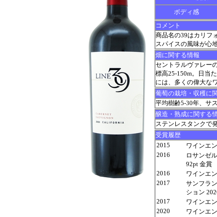
ボディ感
コメント
商品名の39はカリフ
スパイスの風味が心
畑に関する情報
セントラルヴァレー
標高25-150m。
には、多くの偉大な
葡萄の栽培・収穫に
平均樹齢5-30年、
醸造・熟成に関する
ステンレスタンクで
受賞履歴
2015
ワインエンスー
2016
ロサンゼル
92pt 金賞
2016
ワインエンスー
2017
サンフラ
ション 202
2017
ワインエンスー
2020
ワインエンスー