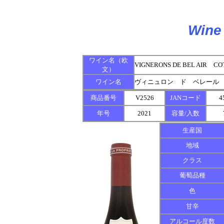
Wine 
ワイン名（欧
VIGNERONS DE BEL AIR C
文）
ワイン名
ヴィニュロン ド ベレール
商品番号
V2526
JANコード
4
年号
2021
容量/入数
生産国
地域
クラス
葡萄品種
色
甘辛
アルコール度数