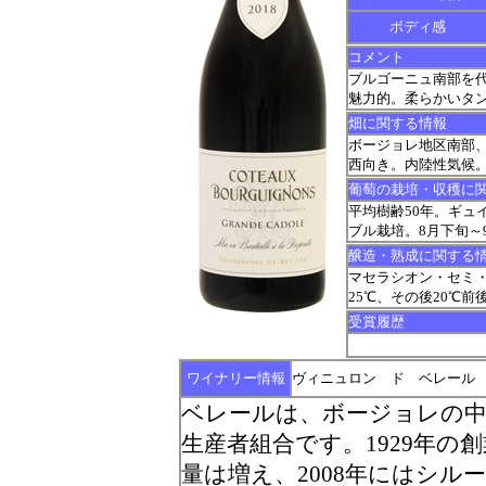
ボディ感
コメント
ブルゴーニュ南部を代
魅力的。柔らかいタ
畑に関する情報
ボージョレ地区南部、
西向き。内陸性気候
葡萄の栽培・収穫に
平均樹齢50年。ギュイヨ
ブル栽培。8月下旬～
醸造・熟成に関する
マセラシオン・セミ
25℃、その後20℃
受賞履歴
ワイナリー情報
ヴィニュロン ド ベレール
ベレールは、ボージョレの
生産者組合です。1929年の
量は増え、2008年にはシ