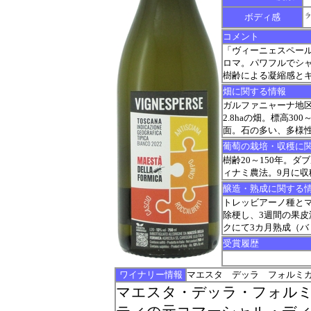
ボディ感
コメント
「ヴィーニェスペー
ロマ。パワフルでシ
樹齢による凝縮感と
畑に関する情報
ガルファニャーナ地
2.8haの畑。標高3
面。石の多い、多様
葡萄の栽培・収穫に
樹齢20～150年。ダブ
ィナミ農法。9月に収穫
醸造・熟成に関する
トレッビアーノ種とマ
除梗し、3週間の果皮
クにて3カ月熟成（
受賞履歴
ワイナリー情報
マエスタ デッラ フォルミ
マエスタ・デッラ・フォル