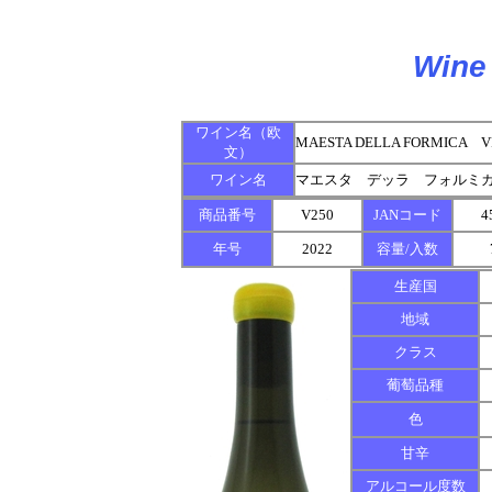
Wine 
ワイン名（欧
MAESTA DELLA FORMICA V
文）
ワイン名
マエスタ デッラ フォルミ
商品番号
V250
JANコード
4
年号
2022
容量/入数
生産国
地域
クラス
葡萄品種
色
甘辛
アルコール度数