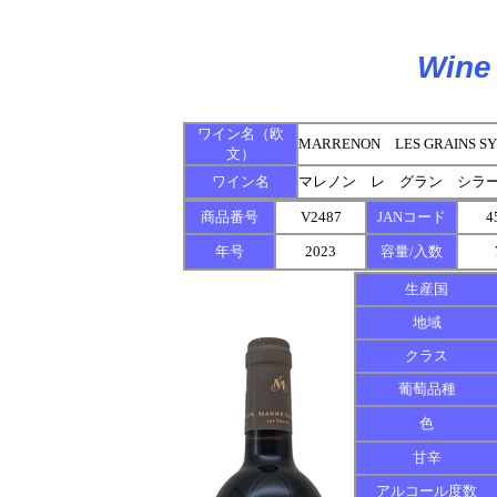
Wine 
ワイン名（欧
MARRENON LES GRA
文）
ワイン名
マレノン レ グラン シラ
商品番号
V2487
JANコード
4
年号
2023
容量/入数
生産国
地域
クラス
葡萄品種
色
甘辛
アルコール度数