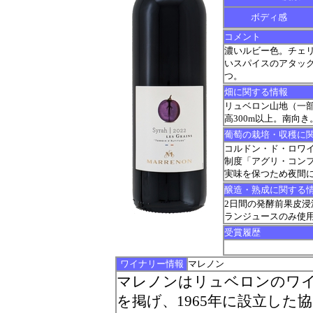
ボディ感
コメント
濃いルビー色。チェ
いスパイスのアタッ
つ。
畑に関する情報
リュベロン山地（一
高300m以上。南向
葡萄の栽培・収穫に
コルドン・ド・ロワイ
制度「アグリ・コンフ
実味を保つため夜間
醸造・熟成に関する
2日間の発酵前果皮浸
ランジュースのみ使
受賞履歴
ワイナリー情報
マレノン
マレノンはリュベロンのワ
を掲げ、1965年に設立した