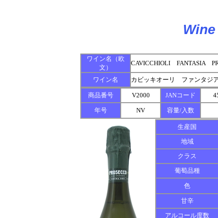
Wine 
ワイン名（欧
CAVICCHIOLI FANTASIA P
文）
ワイン名
カビッキオーリ ファンタジ
商品番号
V2000
JANコード
4
年号
NV
容量/入数
生産国
地域
クラス
葡萄品種
色
甘辛
アルコール度数