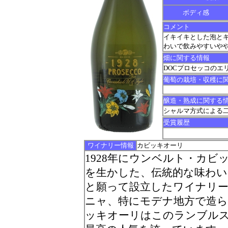
ボディ感
コメント
イキイキとした泡と
わいで飲みやすいや
畑に関する情報
DOCプロセッコのエ
葡萄の栽培・収穫に
醸造・熟成に関する
シャルマ方式による
受賞履歴
ワイナリー情報
カビッキオーリ
1928年にウンベルト・カ
を生かした、伝統的な味わ
と願って設立したワイナリー
ニャ、特にモデナ地方で造
ッキオーリはこのランブル