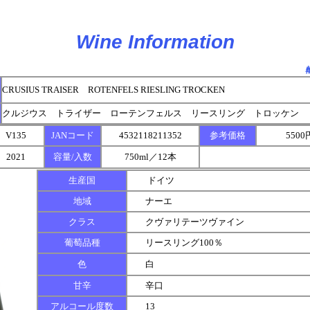
Wine Information
CRUSIUS TRAISER ROTENFELS RIESLING TROCKEN
クルジウス トライザー ローテンフェルス リースリング トロッケン
V135
JANコード
4532118211352
参考価格
550
2021
容量/入数
750ml／12本
生産国
ドイツ
地域
ナーエ
クラス
クヴァリテーツヴァイン
葡萄品種
リースリング100％
色
白
甘辛
辛口
アルコール度数
13