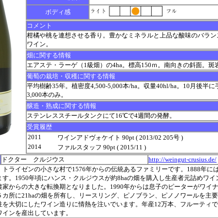
ボディ感
コメント
柑橘や桃を連想させる香り。豊かなミネラルと上品な酸味のバラン
ワイン。
畑に関する情報
エアステ・ラーゲ（1級畑）の4ha。標高150ｍ。南向きの斜面。斑
葡萄の栽培・収穫に関する情報
平均樹齢35年。植密度4,500-5,000本/ha。収量40hl/ha。10月
3,000本のみ。
醸造・熟成に関する情報
ステンレススチールタンクにて16℃で4週間の発酵。
受賞履歴
2011
ワインアドヴォケイト 90pt ( 2013/02 205号 )
2014
ファルスタッフ 90pt ( 2015/11 )
ドクター クルジウス
http://weingut-crusius.de/
トライゼンの小さな村で1576年からの伝統あるファミリーです。1888年に
す。1950年頃にハンス・クルジウスが約8haの畑を購入し生産者元詰めワ
農家からの大きな転換期となりました。1990年からは息子のピーターがワイ
５カ所に21haの畑を所有し、リースリング、ピノブラン、ピノノワールを主要
性を大切にしたワイン造りに情熱を注いでいます。年産12万本、フルーティ
ワインを産出しています。