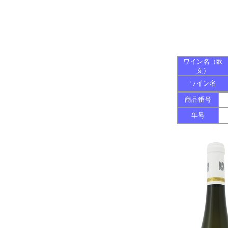
ワイン名（欧
文）
ワイン名
商品番号
年号