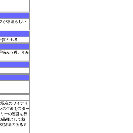
スが素晴らしい
岩質の土壌。
後半に手摘み収穫。年産
は現在のワイナリ
インの生産をスター
ナリーの運営を行
3品種として栽
で複雑味のあるミ