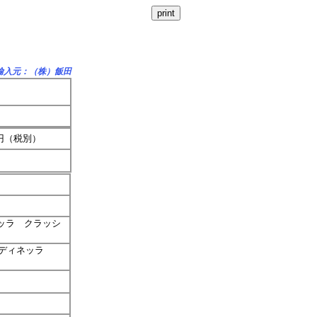
輸入元：（株）飯田
0円（税別）
ッラ クラッシ
ディネッラ