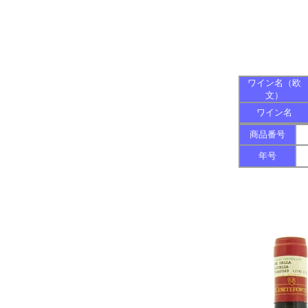
ワイン名（欧
文）
ワイン名
商品番号
年号