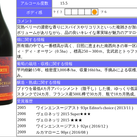
アルコール度数
15.5
ボディ感
コメント
完熟ベリーの濃密な香りにスパイスやリコリスといった複雑さが加
ボリュームがありながら、品の良いキレイな果実味が魅力のアマロ
畑に関する情報
所有畑の中でも一番標高が高く、日照に恵まれた南西向きの単一区
ィ・ディ・オーサン（0.5ha）。標高250～300ｍ。玄武岩とトゥ
壌。
葡萄の栽培・収穫に関する情報
平均樹齢15年。植密度3,000本/ha、収量16hl/ha。手摘みによる収穫
み。
醸造・熟成に関する情報
ブドウを最低4カ月アパッシメント（陰干し）した後、ゆっくり低
スタンクで24カ月、フランス産500L樽で30カ月、瓶で18カ月熟成
受賞履歴
2005
ワインエンスージアスト 93pt Editor's choice ( 2013/11 )
2006
ヴェロネッリ 2015 Super★★★
2006
ヴェロネッリ 2015 ★★★
2009
ワインエンスージアスト 92pt ( 2016/12 )
2009
ルカマローニ 90pt ( 2016/08 )