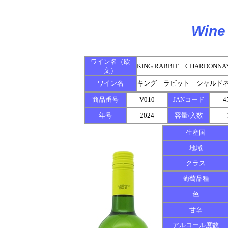
Wine 
ワイン名（欧
KING RABBIT CHARDONNA
文）
ワイン名
キング ラビット シャルド
商品番号
V010
JANコード
4
年号
2024
容量/入数
生産国
地域
クラス
葡萄品種
色
甘辛
アルコール度数