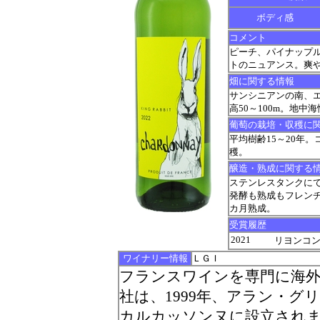
ボディ感
コメント
ピーチ、パイナップ
トのニュアンス。爽
畑に関する情報
サンシニアンの南、エ
高50～100m。地
葡萄の栽培・収穫に
平均樹齢15～20年。コ
穫。
醸造・熟成に関する
ステンレスタンクにて
発酵も熟成もフレン
カ月熟成。
受賞履歴
2021
リヨンコンク
ワイナリー情報
ＬＧＩ
フランスワインを専門に海外
社は、1999年、アラン・
カルカッソンヌに設立されま