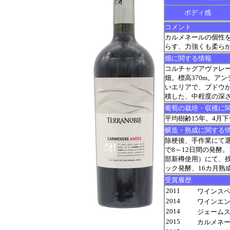
ボディ感
コメント
カルメネールの個性
らす、力強くも柔ら
畑に関する情報
コルチャグアヴァレ
畑。標高370m。ア
いエリアで、ブドウが
積した、中程度の深
葡萄の栽培・収穫に
平均樹齢15年。4月
醸造・熟成に関する
除梗後、手作業にて選
で8～12日間の発酵。
部新樽使用）にて、
ック発酵、16カ月熟
受賞履歴
2011
ワインスペクテ
2014
ワインエンスージ
2014
ジェームス サ
2015
カルメネー