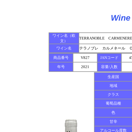
Wine 
ワイン名（欧
TERRANOBLE CARMENERE 
文）
ワイン名
テラノブレ カルメネール Ｃ
商品番号
V827
JANコード
4
年号
2021
容量/入数
生産国
地域
クラス
葡萄品種
色
甘辛
アルコール度数