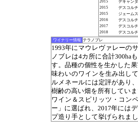
2015
デキャンター
2015
デスコルチャド
2015
ジェームス サ
2016
デスコルチャド
2017
デスコルチャド
2018
デスコルチャド
ワイナリー情報
テラノブレ
1993年にマウレヴァレー
ノブレは4カ所に合計300h
す。品種の個性を生かした
味わいのワインを生み出し
ルメネールには定評があり
樹齢の高い畑を所有していま
ワイン＆スピリッツ・コン
ー」に選ばれ、2017年に
プ造り手として挙げられま