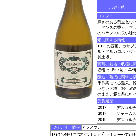
ボディ感
コメント
輝きのある黄金色で
ュアンスの香り。フ
のバランスの良い味
畑に関する情報
1.1haの区画。カ
ル・アルガロボ・ヴィ
質土壌。
葡萄の栽培・収穫に
収穫は3月中旬。 早
醸造・熟成に関する
手作業による選果。除
いない大樽、300L
のまま、澱と共に8～
受賞履歴
2017
デスコルチャド
2017
ジェームス サ
2019
デスコルチャド
ワイナリー情報
テラノブレ
1993年にマウレヴァレー