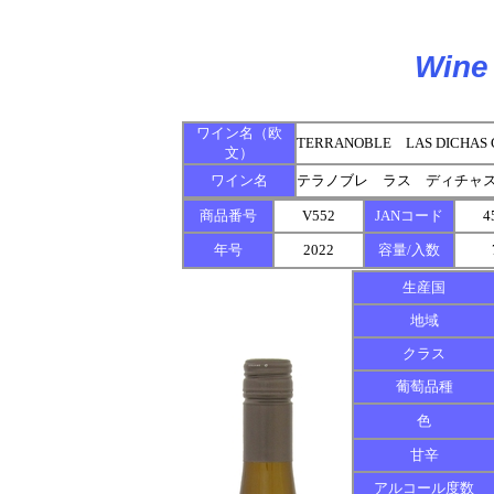
Wine 
ワイン名（欧
TERRANOBLE LAS DICHAS 
文）
ワイン名
テラノブレ ラス ディチャス
商品番号
V552
JANコード
4
年号
2022
容量/入数
生産国
地域
クラス
葡萄品種
色
甘辛
アルコール度数