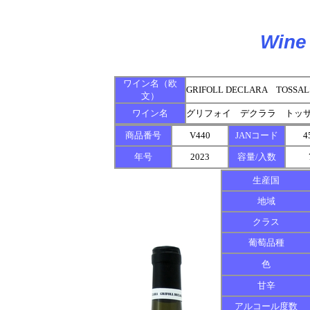
Wine 
ワイン名（欧
GRIFOLL DECLARA TOSSAL
文）
ワイン名
グリフォイ デクララ トッ
商品番号
V440
JANコード
4
年号
2023
容量/入数
生産国
地域
クラス
葡萄品種
色
甘辛
アルコール度数