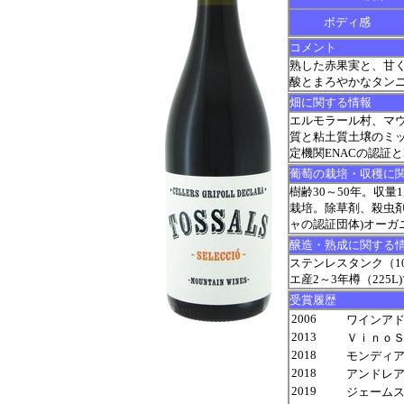
ボディ感
コメント
熟した赤果実と、甘
酸とまろやかなタン
畑に関する情報
エルモラール村、マウ
質と粘土質土壌のミ
定機関ENACの認証と
葡萄の栽培・収穫に
樹齢30～50年。収量
栽培。除草剤、殺虫剤
ャの認証団体)オーガ
醸造・熟成に関する
ステンレスタンク（10
エ産2～3年樽（225L
受賞履歴
2006
ワインアドヴォ
2013
ＶｉｎｏＳ
2018
モンディア
2018
アンドレア
2019
ジェームス サ