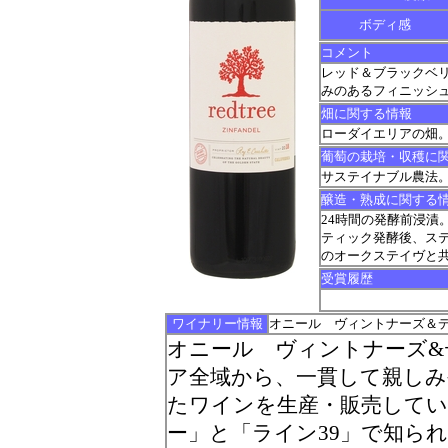
ボディ感
コメント
レッド＆ブラックベ
みのあるフィニッシ
畑に関する情報
ローダイエリアの畑
葡萄の栽培・収穫に
サステイナブル農法
醸造・熟成に関する
24時間の発酵前浸漬
ティック発酵後、ス
のオークステイヴと共
受賞履歴
ワイナリー情報
オニール ヴィントナーズ＆
オニール ヴィントナーズ
ア全域から、一貫して親し
たワインを生産・販売して
ー」と「ライン39」で知ら