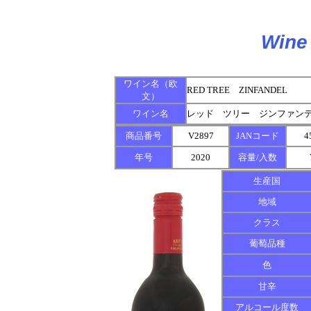
Wine 
ワイン名（欧
RED TREE ZINFANDEL
文）
ワイン名
レッド ツリー ジンファンデル
商品番号
V2897
JANコード
4
年号
2020
容量/入数
生産国
地域
クラス
葡萄品種
色
甘辛
アルコール度数