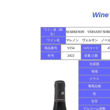
Wine 
ワイン名（欧
MARRENON VERSANT NOR
文）
ワイン名
マレノン ヴェルサン ノー
商品番号
V254
JANコード
4
年号
2022
容量/入数
生産国
地域
クラス
葡萄品種
色
甘辛
アルコール度数