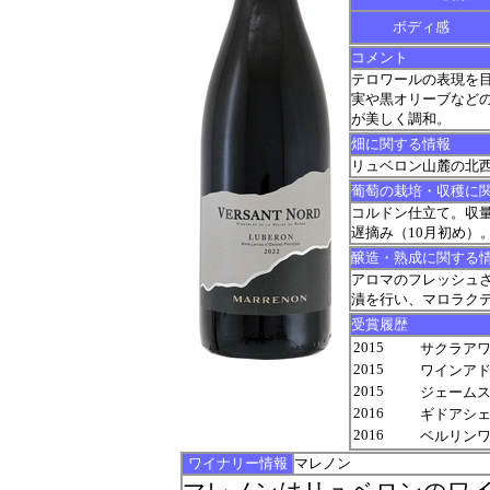
ボディ感
コメント
テロワールの表現を目指
実や黒オリーブなど
が美しく調和。
畑に関する情報
リュベロン山麓の北
葡萄の栽培・収穫に
コルドン仕立て。収量
遅摘み（10月初め）
醸造・熟成に関する
アロマのフレッシュさ
漬を行い、マロラク
受賞履歴
2015
サクラアワー
2015
ワインアドヴォ
2015
ジェームス サ
2016
ギドアシェッ
2016
ベルリンワ
ワイナリー情報
マレノン