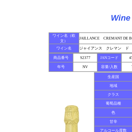
Wine 
ワイン名（欧
JAILLANCE CREMANT DE B
文）
ワイン名
ジャイアンス クレマン ド
商品番号
S2377
JANコード
4
年号
NV
容量/入数
生産国
地域
クラス
葡萄品種
色
甘辛
アルコール度数