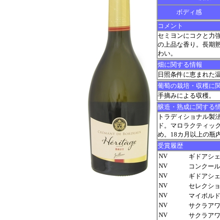
ボディ感
コメント
セミヨンにコクと力
の上品な香り。長期
わい。
畑に関する情報
日照条件に恵まれた
葡萄の栽培・収穫に
手摘みによる収穫。
醸造・熟成に関する
トラディショナル製
ド。マロラクティック
め。18カ月以上の瓶内
受賞履歴
NV
ギドアシェ
NV
コンクール
NV
ギドアシェッ
NV
セレクショ
NV
マイボルド
NV
サクラアワー
NV
サクラアワー