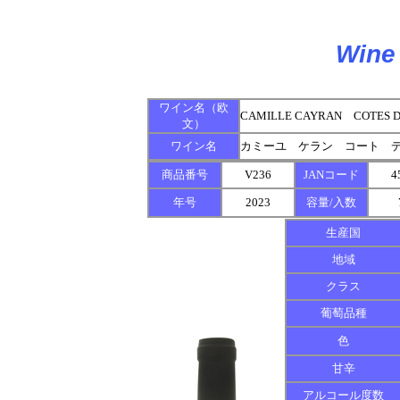
Wine 
ワイン名（欧
CAMILLE CAYRAN COTES DU
文）
ワイン名
カミーユ ケラン コート 
商品番号
V236
JANコード
4
年号
2023
容量/入数
生産国
地域
クラス
葡萄品種
色
甘辛
アルコール度数