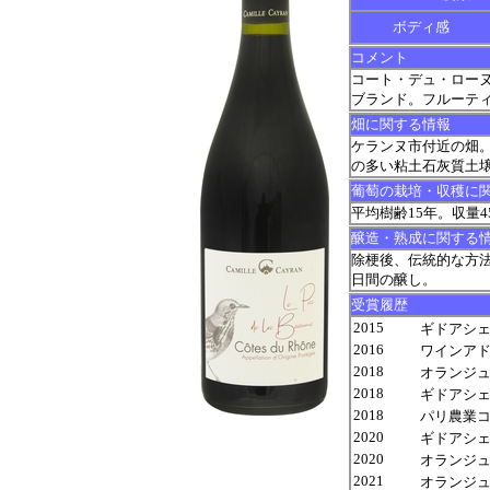
ボディ感
コメント
コート・デュ・ロー
ブランド。フルーテ
畑に関する情報
ケランヌ市付近の畑
の多い粘土石灰質土
葡萄の栽培・収穫に
平均樹齢15年。収量4
醸造・熟成に関する
除梗後、伝統的な方法
日間の醸し。
受賞履歴
2015
ギドアシェッ
2016
ワインアドヴォ
2018
オランジュ
2018
ギドアシェッ
2018
パリ農業コン
2020
ギドアシェッ
2020
オランジュ
2021
オランジュ